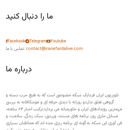
ما را دنبال کنید
Facebook
Telegram
Youtube
contact@iranefardalive.com
تماس با ما:
درباره ما
تلویزیون ایران فردایک شبکه خصوصی است که به هیچ حزب دسته و
گروهی تعلق نداردو روزانه با دیدی حرفه ای و موشکافانه به بررسی
مهمترین رویدادهای ایران و خاورمیانه می پردازد.ترکیب اخبار ۲۴ ساعته،
مسایل جاری روز، برنامه های مستند، ورزشی، سبک زندگی، سلامت، و
فن آوری این شبکه به گونه ای برنامه ریزی شده اند که مخاطبان بسیاری
را، بویژه از میان جوانان، به خود جذب کنند.