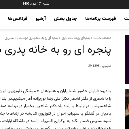
شنبه, 17 مرداد 1405
ت
فهرست برنامه‌ها
جدول پخش
آرشیو
فرکانس‌ها
صفحه نخست
پنجره‌ای رو به خانه پدری
پنجره ای رو به خانه پدری دوشنبه 29 شهریور
پنجره ای رو به خانه پدری دوشنبه 
29 شهریور , 1395
را با شعری از دفتر اشعار دکتر علی رضا نوریزاده آغاز میکنیم.در اب
بامیان در گفتگو با سهراب اخوان در تلوزیون اندیشه در ارتباط ب
نمود .سپس ضمن نگاه به برگزاری المپیک ارامنه در باشگاه آرارات، د
را به خانواده ورزش ایران تسلیت می گوییم .در بخش دوم برنامه از