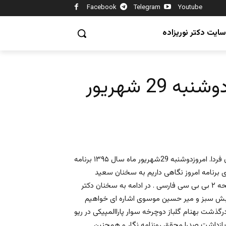
Facebook
Telegram
Youtube
سایت دکتر نوریزاده
29 شهریور
با درود فراوان حضور شما یاران و همراهان همیشگی تلویزیون ایران فردا. امروزدوشنبه 29شهریور ماه سال ۱۳۹۵ برنامه
تدای برنامه امروز نگاهی داریم به سخنان سعید
شاهسوندی در ارتباط با زنده یاد دکتر شاهپور بختیار در برنامه صفحه ۲ بی بی سی فارسی . در ادامه به سخنان دکتر
ا جنبش سبز و میر حسین موسوی اشاره ای خواهیم
رگذشت بهنام گلباز دوچرخه سوار پاراالمپیکی در ریو
 بازداشت صدرا محقق روزنامه نگار و همچنین