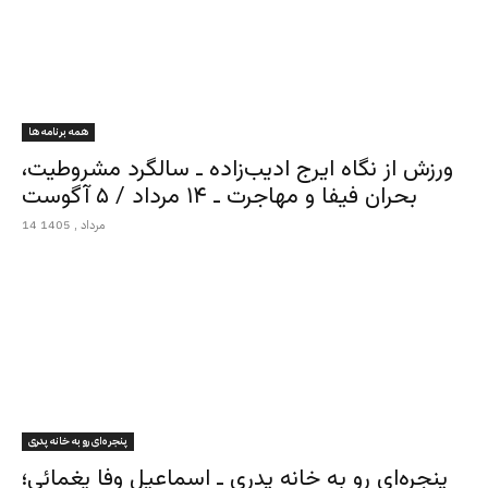
همه برنامه ها
ورزش از نگاه ایرج ادیب‌زاده ـ سالگرد مشروطیت،
بحران فیفا و مهاجرت ـ ۱۴ مرداد / ۵ آگوست
14 مرداد , 1405
پنجره‌ای رو به خانه پدری
پنجره‌ای رو به خانه پدری ـ اسماعیل وفا یغمائی؛