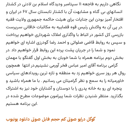
نگاهی داریم به فاجعه ۱۱ سپتامبر ودیدگاه اسلام بن لادنی در کشتار
انسانهای بی گناه و مشابهت آن با کشتار تابستان سال ۶۷ در ایران و
افتخار آمیز بودن این جنایات برای هیئت حاکمه جمهوری ولایت فقیه
.در پی آن به واکنش رئیس قوه قضاییه به مکاتبات خاقانی سرپرست
بازرسی کل کشور در اتباط با واگذاری املاک شهرداری خواهیم پرداخت
و سپس به روابط قاضی صلواتی و احمد رضا گودرزی اشاره ای خواهیم
نمود و شما را در جریان پشت پرده این روابط قرار خواهیم داد .در
بخش دوم برنامه همراه با شما خوبان به بخش اول گفتگو با مهمان
گرامی برنامه آقای امیر عباس فخر آورمی نشینیم.در انتها همچون
روال هر روز سری خواهیم زد به منطقه و تازه ترین رویدادهای سیاسی
خاورمیانه را به سمع و نظر گرامیتان می رسانیم . با ما همراه باشید و
پنجره ای رو به خانه پدری را با دوستان و آشنایان خود نیز به اشتراک
بگذارید. منتظر شنیدن نظرات شما پیرامون موضوعات مطرح شده در
این برنامه هستیم.
گوگل درایو
صوتی کم حجم
فابل صوتی
دانلود
یوتیوب