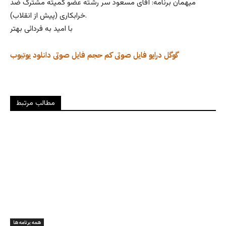
میهمان برنامه: آقای مسعود سر رشته عضو کمیته مشترک ضد
خرابکاری (پیش از انقلاب).
با امید به فردائی بهتر
گوگل درایو
فایل صوتی کم حجم
فایل صوتی
دانلود
یوتیوب
مطالب مرتبط
همه برنامه ها