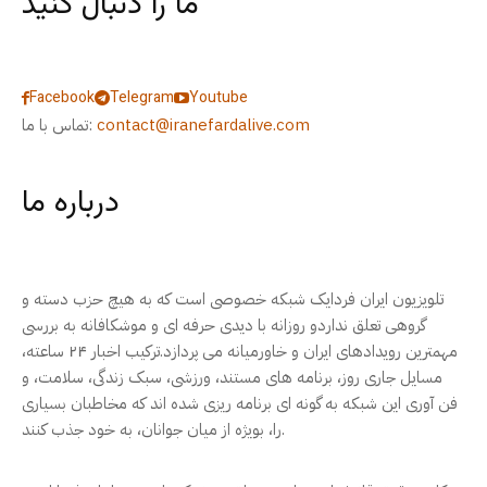
ما را دنبال کنید
Facebook
Telegram
Youtube
contact@iranefardalive.com
تماس با ما:
درباره ما
تلویزیون ایران فردایک شبکه خصوصی است که به هیچ حزب دسته و
گروهی تعلق نداردو روزانه با دیدی حرفه ای و موشکافانه به بررسی
مهمترین رویدادهای ایران و خاورمیانه می پردازد.ترکیب اخبار ۲۴ ساعته،
مسایل جاری روز، برنامه های مستند، ورزشی، سبک زندگی، سلامت، و
فن آوری این شبکه به گونه ای برنامه ریزی شده اند که مخاطبان بسیاری
را، بویژه از میان جوانان، به خود جذب کنند.