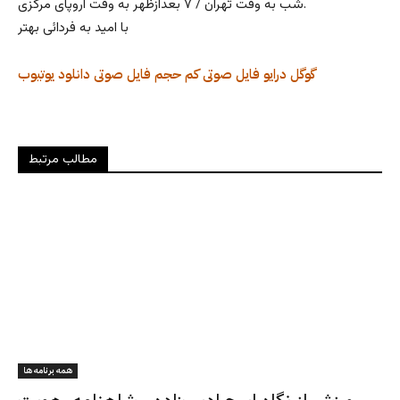
شب به وقت تهران / ۷ بعدازظهر به وقت اروپای مرکزی.
با امید به فردائی بهتر
گوگل درایو
فایل صوتی کم حجم
فایل صوتی
دانلود
یوتیوب
مطالب مرتبط
همه برنامه ها