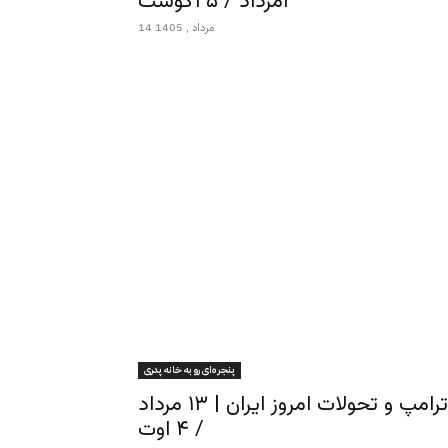
امرداد / ۵ آگوست
14 مرداد , 1405
پنجره‌ای رو به خانه پدری
پنجره‌ای رو به خانه پدری – مشروطه، عراقچی، ترامپ و تحولات امروز ایران | ۱۳ مرداد
/ ۴ اوت