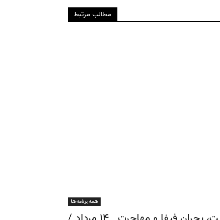
مطالب مرتبط
همه برنامه ها
ورزش از نگاه ایرج ادیب‌زاده ـ سالگرد مشروطیت، بحران فیفا و مهاجرت ـ ۱۴ مرداد /