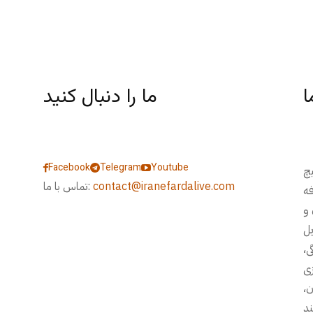
ا
ما را دنبال کنید
Facebook
Telegram
Youtube
یچ
contact@iranefardalive.com
تماس با ما:
فه
 و
، مسایل
ی،
زی
ن،