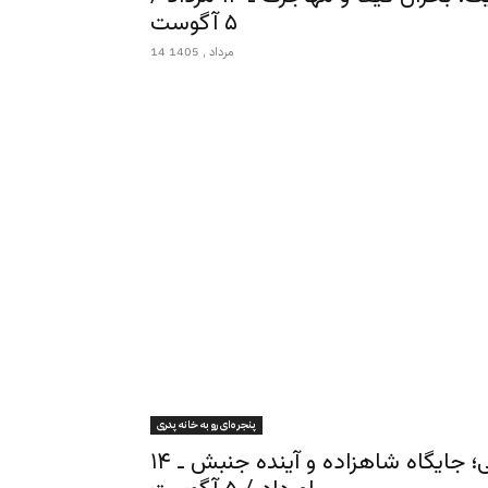
۵ آگوست
14 مرداد , 1405
پنجره‌ای رو به خانه پدری
پنجره‌ای رو به خانه پدری ـ اسماعیل وفا یغمائی؛ جایگاه شاهزاده و آینده جنبش ـ ۱۴