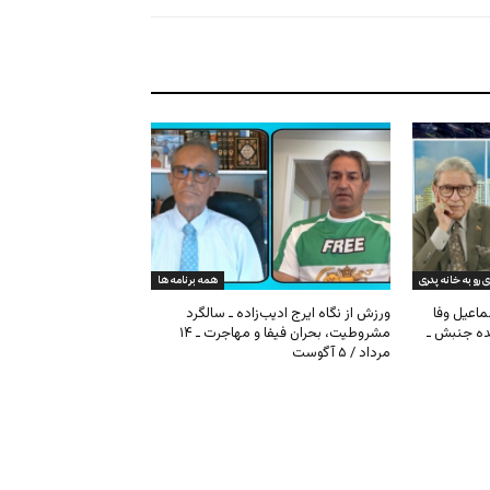
ی رو به خانه پدری
همه برنامه ها
ماعیل وفا
ورزش از نگاه ایرج ادیب‌زاده ـ سالگرد
نده جنبش ـ
مشروطیت، بحران فیفا و مهاجرت ـ ۱۴
مرداد / ۵ آگوست