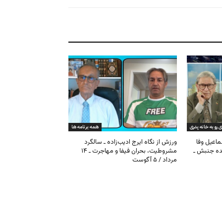
ی رو به خانه پدری
همه برنامه ها
ماعیل وفا
ورزش از نگاه ایرج ادیب‌زاده ـ سالگرد
نده جنبش ـ
مشروطیت، بحران فیفا و مهاجرت ـ ۱۴
مرداد / ۵ آگوست