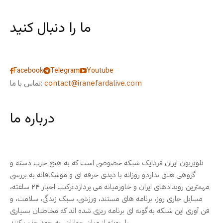
ما را دنبال کنید
Facebook
Telegram
Youtube
contact@iranefardalive.com
تماس با ما:
درباره ما
تلویزیون ایران فردایک شبکه خصوصی است که به هیچ حزب دسته و
گروهی تعلق نداردو روزانه با دیدی حرفه ای و موشکافانه به بررسی
مهمترین رویدادهای ایران و خاورمیانه می پردازد.ترکیب اخبار ۲۴ ساعته،
مسایل جاری روز، برنامه های مستند، ورزشی، سبک زندگی، سلامت، و
فن آوری این شبکه به گونه ای برنامه ریزی شده اند که مخاطبان بسیاری
را، بویژه از میان جوانان، به خود جذب کنند.