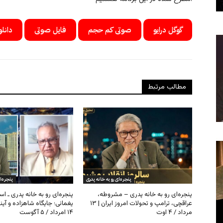
گوگل درایو
صوتی کم حجم
فایل صوتی
دانلو
مطالب مرتبط
پنجره‌ای رو به خانه پدری
پنجره‌ا
پنجره‌ای رو به خانه پدری – مشروطه،
پنجره‌ای رو به خانه پدری ـ اس
عراقچی، ترامپ و تحولات امروز ایران | ۱۳
یغمائی؛ جایگاه شاهزاده و آی
مرداد / ۴ اوت
۱۴ امرداد / ۵ آگوست