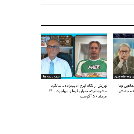
ی رو به خانه پدری
همه برنامه ها
ماعیل وفا
ورزش از نگاه ایرج ادیب‌زاده ـ سالگرد
نده جنبش ـ
مشروطیت، بحران فیفا و مهاجرت ـ ۱۴
مرداد / ۵ آگوست