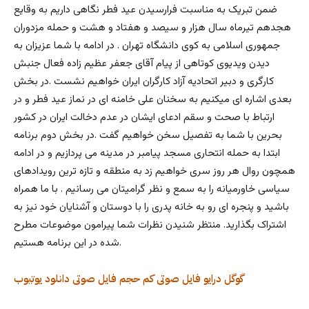
ضمن تبریک به مناسبت فرارسیدن عید فطر نگاهی داریم به وقایع
هجدهم تیرماه سال هزار و سیصد و هفتاد و هشت و حمله مزدوران
جمهوری اسلامی به کوی دانشگاه تهران . در ادامه با شما عزیزان به
دیدن ویدیوی کوتاهی از پیام آقای جعفر عظیم زاده فعال جنبش
کارگری و دبیر اتحادیه آزاد کارگران ایران خواهیم نشست .در بخش
بعدی اشاره ای میکنیم به سخنان علی خامنه ای در نماز عید فطر و در
ارتباط با صحت و سقم ادعای ایشان در عدم دخالت ایران در کشور
بحرین با شما به تفصیل سخن خواهیم گفت .در بخش دوم برنامه
ابتدا به حمله انتحاری مسجد پیامبر در مدینه می پردازیم و در ادامه
همچون روال هر روز سری خواهیم زد به منطقه و تازه ترین رویدادهای
سیاسی خاورمیانه را به سمع و نظر گرامیتان می رسانیم . با ما همراه
باشید و پنجره ای رو به خانه پدری را با دوستان و آشنایان خود نیز به
اشتراک بگذارید. منتظر شنیدن نظرات شما پیرامون موضوعات مطرح
شده در این برنامه هستیم.
گوگل درایو
فایل صوتی کم حجم
فایل صوتی
دانلود
یوتیوب