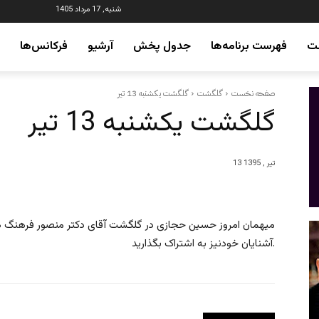
شنبه, 17 مرداد 1405
ت
فهرست برنامه‌ها
جدول پخش
آرشیو
فرکانس‌ها
صفحه نخست
گلگشت
گلگشت یکشنبه 13 تیر
گلگشت یکشنبه 13 تیر
13 تیر , 1395
میهمان امروز حسین حجازی در گلگشت آقای دکتر منصور فرهنگ هست
آشنایان خودنیز به اشتراک بگذارید.