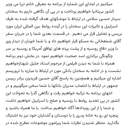
میکنیم در ابتدای این شماره از برنامه به معرفی خانم ترزا می وزیر
کشور بریتانیا خواهیم پرداخت و در پی آن نگاهی داریم به سخنان
سردار حسین سلامی در ارتباط با موشکهای هدف گرفته شده به طرف
اسراییل و تاثیرات این سخنان را در آینده روابط بین المللی ایران مورد
بررسی و تحلیل قرار می دهیم . در قسمت بعدی شما را در جریان سفر
آقای شمعخانی به مسکو قرار خواهیم داد و با شما خوبان از دیدار وی
با وزیر دفاع روسیه و از پشت پرده های توافق آمریکا و روسیه بر سر
چگونگی برکناری اسد صحبت خواهیم نمود .در بخش دوم برنامه
همراه با شما به دیدن فیلمی از مرحوم استاد جلیل شهنازخواهیم
نشست و در ادامه به سخنان بانکی مون در ارتباط با مبارزه با تروریسم
اشاره ای میکنیم و همچنین به پاسخ آقای حسین فریدون برادر رییس
جمهور در ارتباط با انتصاب مدیران بانکها با شما سخن میگوییم و در
انتهای برنامه به ترکیه خواهیم رفت و نگاهی گذرا به تحولات این
کشور در پی تجدید روابط با روسیه و صلح با اسراییل خواهیم داشت
و شما را از این رویدادها آگاه خواهیم ساخت .با ما همراه باشید و
پنجره ای رو به خانه پدری را با دوستان و آشنایان خود نیز به اشتراک
بگذارید. منتظر شنیدن نظرات شما پیرامون موضوعات مطرح شده در