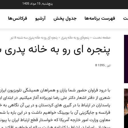
پنج‌شنبه, 15 مرداد 1405
ت
فهرست برنامه‌ها
جدول پخش
آرشیو
فرکانس‌ها
صفحه نخست
پنجره‌ای رو به خانه پدری
پنجره ای رو به خانه پدری سه شنبه 8 تیر
پنجره ای رو به خانه پدری سه 
8 تیر , 1395
شعری از دفتر اشعار دکتر علی رضا نوریزاده آغاز میکنیم. در ابتدای ای
پاسداران در ارتباط با در گیری های کردستان و در پی آن نگاهی به خ
فرانسه و جایگزینی آن با بویینگ خواهیم داشت و در این باره با
معاون وزارت امور خارجه آمریکا که خواستار قطع ارتباط ایران با پ
سخنرانی اوباما در ارتباط با کارنامه هشت ساله او خواهیم افکند و 