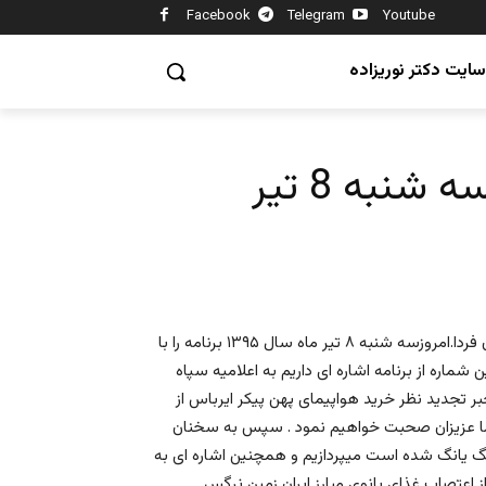
Facebook
Telegram
Youtube
سایت دکتر نوریزاده
شنبه 8 تیر
با درود فراوان حضور شما یاران و همراهان همیشگی تلویزیون ایران فردا.امروزسه شنبه ۸ تیر ماه سال ۱۳۹۵ برنامه را با
ن شماره از برنامه اشاره ای داریم به اعلامیه سپاه
بر تجدید نظر خرید هواپیمای پهن پیکر ایرباس از
 شما عزیزان صحبت خواهیم نمود . سپس به سخنان
یونگ یانگ شده است میپردازیم و همچنین اشاره ای به
از اعتصاب غذای بانوی مبارز ایران زمین نرگس