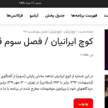
شنبه, 17 مرداد 1405
ت
فهرست برنامه‌ها
جدول پخش
آرشیو
فرکانس‌ها
صفحه نخست
کوچ ایرانیان
کوچ ایرانیان / فصل سوم قسمت 99
کوچ ایرانیان / فصل سوم ق
7 تیر , 1395
در این شماره از کوچ ایرانیان شاهد بخش پایانی (سوم) از گفتگوی ع
(اردیبهشت ۲
دیدگاههای خود را پیرامون موضوعات مطرح شده در برنامه با ما در میان بگذارید.
یوتیوب