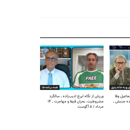
ی رو به خانه پدری
همه برنامه ها
ماعیل وفا
ورزش از نگاه ایرج ادیب‌زاده ـ سالگرد
نده جنبش ـ
مشروطیت، بحران فیفا و مهاجرت ـ ۱۴
مرداد / ۵ آگوست