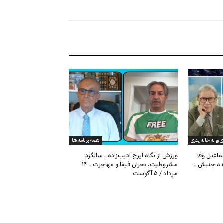
ی رو به خانه پدری
همه برنامه ها
ماعیل وفا
ورزش از نگاه ایرج ادیب‌زاده ـ سالگرد
نده جنبش ـ
مشروطیت، بحران فیفا و مهاجرت ـ ۱۴
مرداد / ۵ آگوست