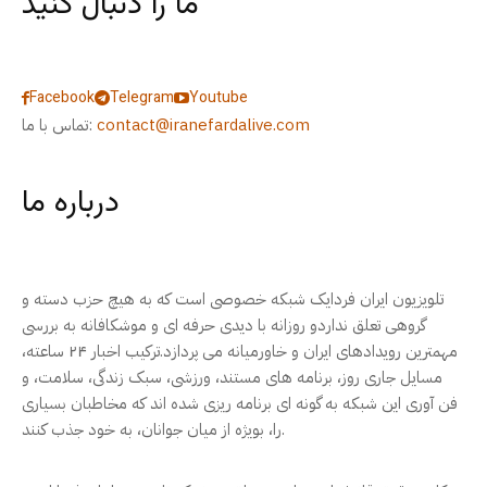
ما را دنبال کنید
Facebook
Telegram
Youtube
contact@iranefardalive.com
تماس با ما:
درباره ما
تلویزیون ایران فردایک شبکه خصوصی است که به هیچ حزب دسته و
گروهی تعلق نداردو روزانه با دیدی حرفه ای و موشکافانه به بررسی
مهمترین رویدادهای ایران و خاورمیانه می پردازد.ترکیب اخبار ۲۴ ساعته،
مسایل جاری روز، برنامه های مستند، ورزشی، سبک زندگی، سلامت، و
فن آوری این شبکه به گونه ای برنامه ریزی شده اند که مخاطبان بسیاری
را، بویژه از میان جوانان، به خود جذب کنند.