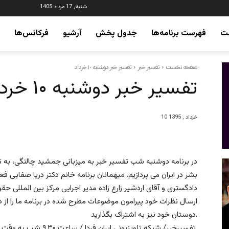
شنبه, 17 مرداد 1405
ت
فهرست برنامه‌ها
جدول پخش
آرشیو
فرکانس‌ها
صفحه نخست
تفسیر خبر
تفسیر خبر دوشنبه ۱۰ خرداد
تفسیر خبر دوشنبه ۱۰ خرداد
10 خرداد , 1395
در برنامه دوشنبه شب تفسیر خبر به میزبانی جمشید چالنگی، به ت
بشر در ایران می پردازیم. میهمانان برنامه خانم دکتر دریا صفای
دادگستری و آقای اردشیر زارع زاده مدیر اجرایی مرکز بین المللی حقو
ارسال نظرات خود پیرامون موضوعات مطرح شده در برنامه ما را از دی
دوستان خود نیز به اشتراک بگذارید.
تفسیرخبر/ شبکه تلویزیونی ایران فردا / ساعت ۹.۳۰ شب به وقت تهران / ۷ بعدازظهر به وقت اروپای مرکزی.