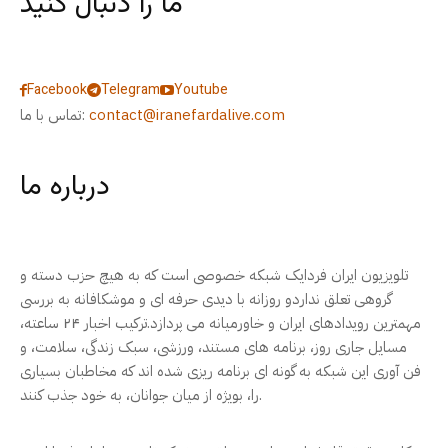
ما را دنبال کنید
Facebook
Telegram
Youtube
contact@iranefardalive.com
تماس با ما:
درباره ما
تلویزیون ایران فردایک شبکه خصوصی است که به هیچ حزب دسته و
گروهی تعلق نداردو روزانه با دیدی حرفه ای و موشکافانه به بررسی
مهمترین رویدادهای ایران و خاورمیانه می پردازد.ترکیب اخبار ۲۴ ساعته،
مسایل جاری روز، برنامه های مستند، ورزشی، سبک زندگی، سلامت، و
فن آوری این شبکه به گونه ای برنامه ریزی شده اند که مخاطبان بسیاری
را، بویژه از میان جوانان، به خود جذب کنند.