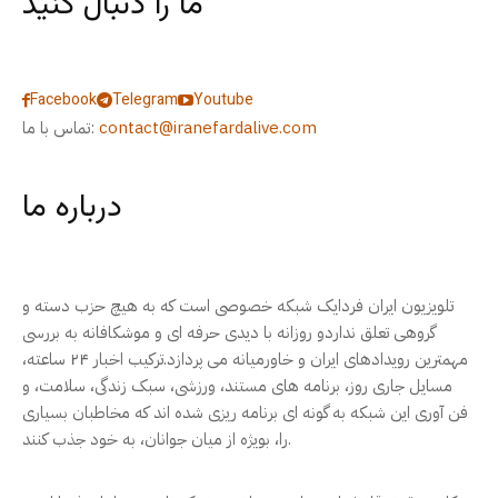
ما را دنبال کنید
Facebook
Telegram
Youtube
contact@iranefardalive.com
تماس با ما:
درباره ما
تلویزیون ایران فردایک شبکه خصوصی است که به هیچ حزب دسته و
گروهی تعلق نداردو روزانه با دیدی حرفه ای و موشکافانه به بررسی
مهمترین رویدادهای ایران و خاورمیانه می پردازد.ترکیب اخبار ۲۴ ساعته،
مسایل جاری روز، برنامه های مستند، ورزشی، سبک زندگی، سلامت، و
فن آوری این شبکه به گونه ای برنامه ریزی شده اند که مخاطبان بسیاری
را، بویژه از میان جوانان، به خود جذب کنند.