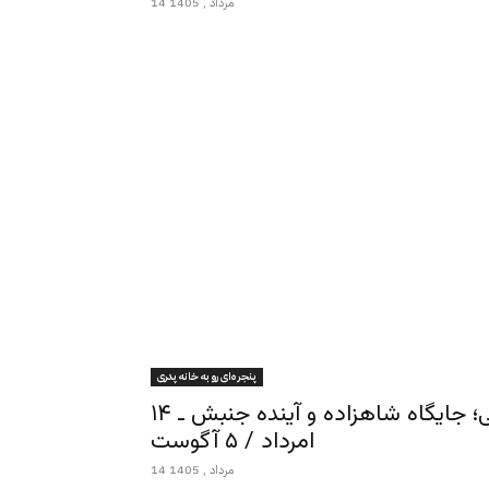
14 مرداد , 1405
پنجره‌ای رو به خانه پدری
پنجره‌ای رو به خانه پدری ـ اسماعیل وفا یغمائی؛ جایگاه شاهزاده و آینده جنبش ـ ۱۴
امرداد / ۵ آگوست
14 مرداد , 1405