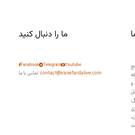
ا
ما را دنبال کنید
Facebook
Telegram
Youtube
یچ
contact@iranefardalive.com
تماس با ما:
فه
 و
، مسایل
ی،
زی
ن،