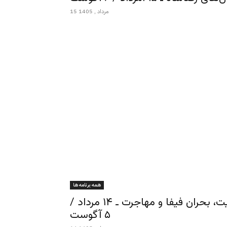
15 مرداد , 1405
همه برنامه ها
ورزش از نگاه ایرج ادیب‌زاده ـ سالگرد مشروطیت، بحران فیفا و مهاجرت ـ ۱۴ مرداد /
۵ آگوست