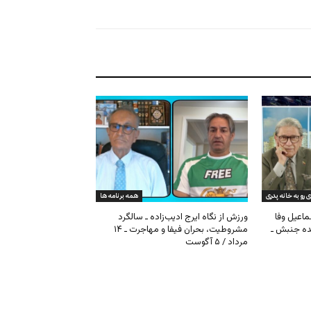
ی رو به خانه پدری
همه برنامه ها
ماعیل وفا
ورزش از نگاه ایرج ادیب‌زاده ـ سالگرد
نده جنبش ـ
مشروطیت، بحران فیفا و مهاجرت ـ ۱۴
مرداد / ۵ آگوست