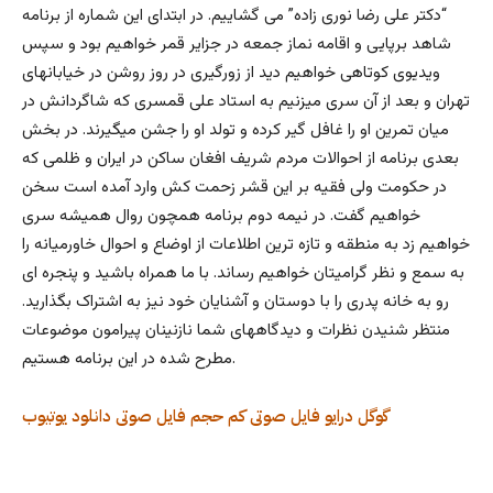
“دکتر علی رضا نوری زاده” می گشاییم. در ابتدای این شماره از برنامه
شاهد برپایی و اقامه نماز جمعه در جزایر قمر خواهیم بود و سپس
ویدیوی کوتاهی خواهیم دید از زورگیری در روز روشن در خیابانهای
تهران و بعد از آن سری میزنیم به استاد علی قمسری که شاگردانش در
میان تمرین او را غافل گیر کرده و تولد او را جشن میگیرند. در بخش
بعدی برنامه از احوالات مردم شریف افغان ساکن در ایران و ظلمی که
در حکومت ولی فقیه بر این قشر زحمت کش وارد آمده است سخن
خواهیم گفت. در نیمه دوم برنامه همچون روال همیشه سری
خواهیم زد به منطقه و تازه ترین اطلاعات از اوضاع و احوال خاورمیانه را
به سمع و نظر گرامیتان خواهیم رساند. با ما همراه باشید و پنجره ای
رو به خانه پدری را با دوستان و آشنایان خود نیز به اشتراک بگذارید.
منتظر شنیدن نظرات و دیدگاههای شما نازنینان پیرامون موضوعات
مطرح شده در این برنامه هستیم.
گوگل درایو
فایل صوتی کم حجم
فایل صوتی
دانلود
یوتیوب