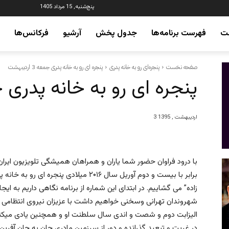
پنج‌شنبه, 15 مرداد 1405
ت
فهرست برنامه‌ها
جدول پخش
آرشیو
فرکانس‌ها
صفحه نخست
پنجره‌ای رو به خانه پدری
پنجره ای رو به خانه پدری جمعه 3 اردیبهشت
پنجره ای رو به خانه پدری جمعه 3 ا
3 اردیبهشت , 1395
برابر با بیست و دوم آوریل سال ۲۰۱۶ میلادی 
زاده” می گشاییم. در ابتدای این شماره از برنامه نگاهی داریم به
شهروندان تهرانی وسخنی خواهیم داشت با عزیزان نیروی انتظامی و
الیزابت دوم و شصت و اندی سال سلطنت او و همچنین یادی میکنیم ا
در غربت و تبعید گذرانده و دور از سرزمین مادری جان به جان آفرین 