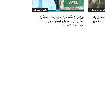
ی رو به خانه پدری
همه برنامه ها
ماعیل وفا
ورزش از نگاه ایرج ادیب‌زاده ـ سالگرد
نده جنبش ـ
مشروطیت، بحران فیفا و مهاجرت ـ ۱۴
مرداد / ۵ آگوست