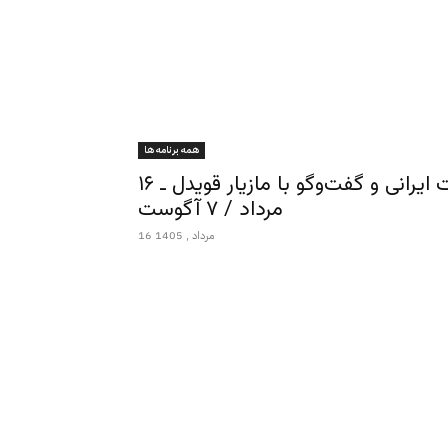
همه برنامه ها
ورزش از نگاه ایرج ادیب‌زاده ـ شاهنامه، هویت ایرانی و گفت‌وگو با مازیار قویدل ـ ۱۶
مرداد / ۷ آگوست
16 مرداد , 1405