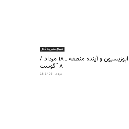
شورای مدیریت گذار
میزگرد هفته ـ جنگ آمریکا و جمهوری اسلامی، اپوزیسیون و آینده منطقه ـ ۱۸ مرداد /
۸ آگوست
18 مرداد , 1405