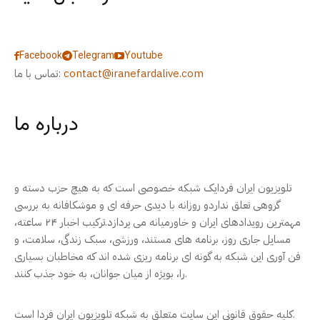
Facebook
Telegram
Youtube
contact@iranefardalive.com
تماس با ما:
درباره ما
تلویزیون ایران فردایک شبکه خصوصی است که به هیچ حزب دسته و
گروهی تعلق نداردو روزانه با دیدی حرفه ای و موشکافانه به بررسی
مهمترین رویدادهای ایران و خاورمیانه می پردازد.ترکیب اخبار ۲۴ ساعته،
مسایل جاری روز، برنامه های مستند، ورزشی، سبک زندگی، سلامت، و
فن آوری این شبکه به گونه ای برنامه ریزی شده اند که مخاطبان بسیاری
را، بویژه از میان جوانان، به خود جذب کنند.
کلیه حقوق قانونی این سایت متعلق به شبکه تلویزیون ایران فردا است.