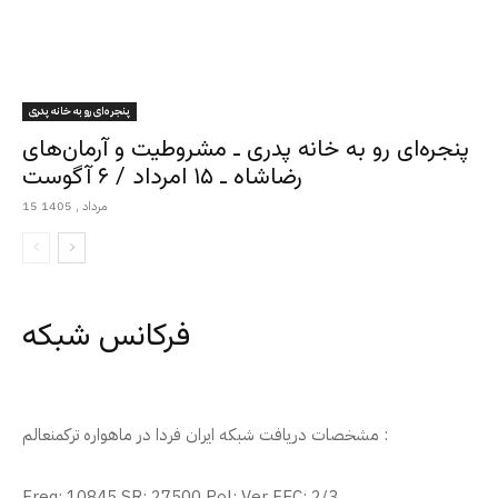
پنجره‌ای رو به خانه پدری
پنجره‌ای رو به خانه پدری ـ مشروطیت و آرمان‌های
رضاشاه ـ ۱۵ امرداد / ۶ آگوست
15 مرداد , 1405
فرکانس شبکه
مشخصات دریافت شبکه ایران فردا در ماهواره ترکمنعالم :
Freq: 10845 SR: 27500 Pol: Ver FEC: 2/3