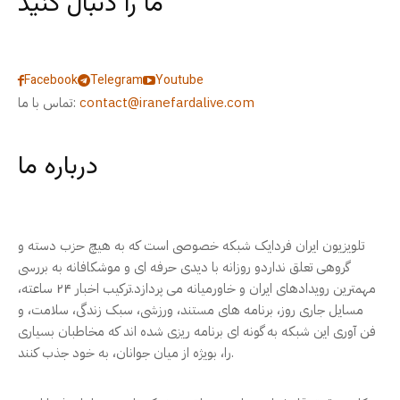
ما را دنبال کنید
Facebook
Telegram
Youtube
contact@iranefardalive.com
تماس با ما:
درباره ما
تلویزیون ایران فردایک شبکه خصوصی است که به هیچ حزب دسته و
گروهی تعلق نداردو روزانه با دیدی حرفه ای و موشکافانه به بررسی
مهمترین رویدادهای ایران و خاورمیانه می پردازد.ترکیب اخبار ۲۴ ساعته،
مسایل جاری روز، برنامه های مستند، ورزشی، سبک زندگی، سلامت، و
فن آوری این شبکه به گونه ای برنامه ریزی شده اند که مخاطبان بسیاری
را، بویژه از میان جوانان، به خود جذب کنند.