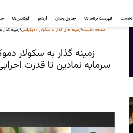
شنبه, 17 مرداد 1405
نخست
فهرست برنامه‌ها
جدول پخش
آرشیو
فرکانس‌ها
سای
زمینه گذار به سکولار دموکراسی ۲۰۲۶ - قسمت ۱۱، سرمایه نمادین تا...
صفحه نخست
زمينه هاى گذار به سكولار دموكراسى
سرمایه نمادین تا قدرت اجرایی – ۲۶ اسفند / ۱۷