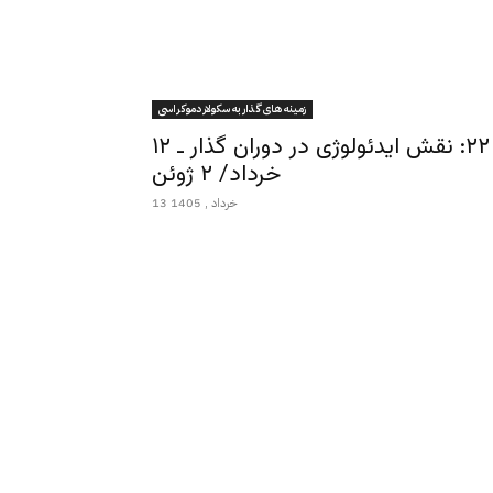
زمينه هاى گذار به سكولار دموكراسى
زمینه های گذار به سکولار دموکراسی ـ قسمت ۲۲: نقش ایدئولوژی در دوران گذار ـ ۱۲
خرداد/ ۲ ژوئن
13 خرداد , 1405