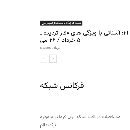
زمينه هاى گذار به سكولار دموكراسى
زمینه های گذار به سکولار دموکراسی ـ قسمت ۲۱: آشنائی با ویژگی های «فاز تردید» ـ
۵ خرداد / ۲۶ می
6 خرداد , 1405
فرکانس شبکه
مشخصات دریافت شبکه ایران فردا در ماهواره
ترکمنعالم :