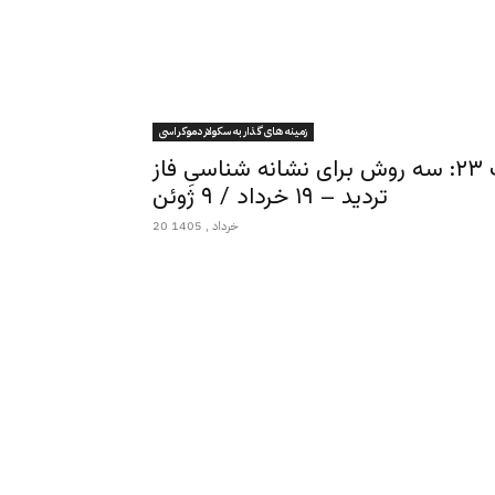
زمينه هاى گذار به سكولار دموكراسى
زمینه های گذار به سکولار دموکراسی – قسمت ۲۳: سه روش برای نشانه شناسیِ فاز
تردید – ۱۹ خرداد / ۹ ژوئن
20 خرداد , 1405