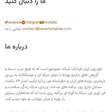
ما را دنبال کنید
Facebook
Telegram
Youtube
contact@iranefardalive.com
تماس با ما:
درباره ما
تلویزیون ایران فردایک شبکه خصوصی است که به هیچ حزب دسته و
گروهی تعلق نداردو روزانه با دیدی حرفه ای و موشکافانه به بررسی
مهمترین رویدادهای ایران و خاورمیانه می پردازد.ترکیب اخبار ۲۴ ساعته،
مسایل جاری روز، برنامه های مستند، ورزشی، سبک زندگی، سلامت، و
فن آوری این شبکه به گونه ای برنامه ریزی شده اند که مخاطبان بسیاری
را، بویژه از میان جوانان، به خود جذب کنند.