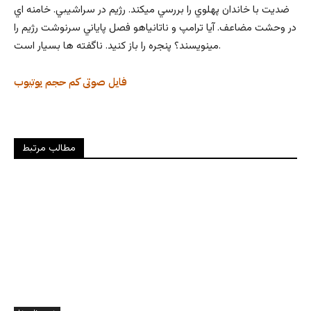
ضديت با خاندان پهلوي را بررسي ميكند. رژيم در سراشيبي. خامنه اي
در وحشت مضاعف. آيا ترامپ و ناتانياهو فصل پاياني سرنوشت رژيم را
مينويسند؟ پنجره را باز كنيد. ناگفته ها بسيار است.
فایل صوتی کم حجم
یوتیوب
مطالب مرتبط