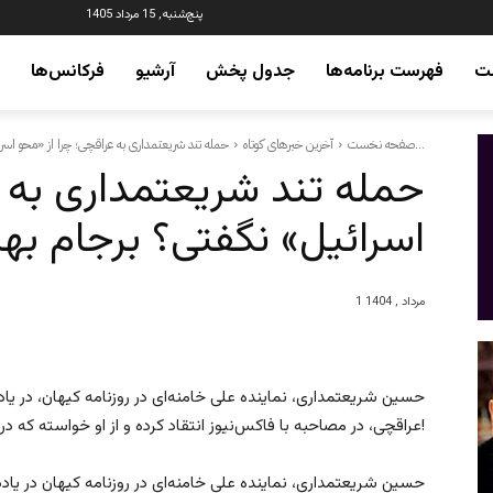
پنج‌شنبه, 15 مرداد 1405
ت
فهرست برنامه‌ها
جدول پخش
آرشیو
فرکانس‌ها
حمله تند شریعتمداری به عراقچی؛ چرا از «محو اسرائیل» نگفتی؟ برجام بهتر...
صفحه نخست
آخرین خبرهای کوتاه
حمله تند شریعتمداری به ع
اسرائیل» نگفتی؟ برجام به
1 مرداد , 1404
حسین شریعتمداری، نماینده علی خامنه‌ای در روزنامه کیهان، در 
عراقچی، در مصاحبه با فاکس‌نیوز انتقاد کرده و از او خواسته که در پی اصلاح اظهاراتش برآید!
حسین شریعتمداری، نماینده علی خامنه‌ای در روزنامه کیهان در یاد