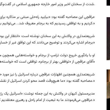
شدت از سخنان اخیر وزیر امور خارجه جمهوری اسلامی در گفت‌و‌گو با شبکه آمریکایی فاکس‌نیوز انتقاد کرده است.
عراقچی این مصاحبه گفته بود: «بیایید راه‌حلی مبتنی بر مذاکره برای 
کردیم و به توافقی رسیدیم که به برجام معروف شد… می‌توانیم به توافقی مشابه یا حتی بهتر از آن دست یابیم.»
شریعتمداری در واکنش به این سخنان نوشته است: «انتظار این بود 
برجام اشاره می‌کردند و توضیح می‌دادند که این توافق غیر از خسارت محض، چه سودی برای کشور داشته است؟»
او با یادآوری خروج دولت ترامپ از برجام و خواسته‌هایی همچون 
آقای عراقچی از «توافقی بهتر از برجام»، توافقی است که خواسته‌های ترامپ را تأمین کند؟»
شریعتمداری همچنین اظهارات عراقچی درباره اسرائیل را نیز مورد ح
مصاحبه گفته بود: «ما هیچ‌وقت قصد محو کردن اسرائیل از نقشه جهان را نداشته‌ایم.»
مدیرمسئول کیهان در واکنش به این جمله نوشت: «اسرائیل یک ر
عراقچی می‌فرمودند ما به تبعیت از امام راحل و رهبری معتقدیم که اسرائیل باید از صحنه روزگار محو شود.»