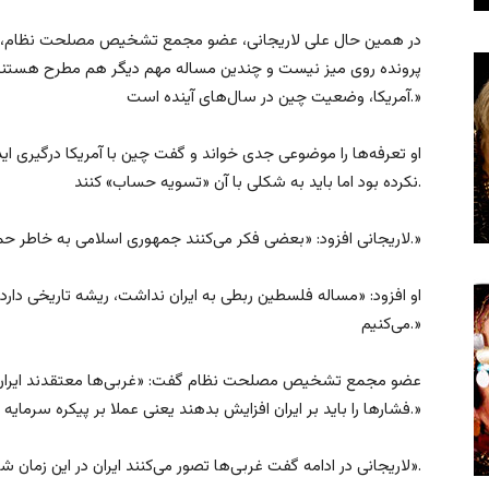
در همین حال علی لاریجانی، عضو مجمع تشخیص مصلحت نظام، گفت
پرونده‌ روی میز نیست و چندین مساله مهم دیگر هم مطرح هستند: 
آمریکا، وضعیت چین در سال‌های آینده است.»
او تعرفه‌ها را موضوعی جدی خواند و گفت چین با آمریکا درگیری ا
نکرده بود اما باید به شکلی با آن «تسویه حساب» کنند.
لاریجانی افزود: «بعضی فکر می‌کنند جمهوری اسلامی به خاطر حمایت از فلسطین، دچار ضیغ شده است.»
او افزود: «مساله فلسطین ربطی به ایران نداشت، ریشه تاریخی دارد
می‌کنیم.»
عضو مجمع تشخیص مصلحت نظام گفت: «غربی‌ها معتقدند ایران از 
فشارها را باید بر ایران افزایش بدهند یعنی عملا بر پیکره سرمایه اجتماعی ایران ضربه بزنند.»
لاریجانی در ادامه گفت غربی‌ها تصور می‌کنند ایران در این زمان شرایطی پیدا کرده که «باید با او تسویه حساب کنند».