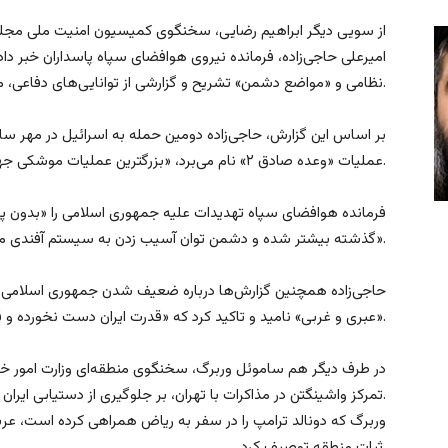
از سویی دیگر ابراهیم رضایی، سخنگوی کمیسیون امنیت ملی مجلس 
امیرعلی حاجی‌زاده، فرمانده نیروی هوافضای سپاه پاسداران خبر دا
نظامی و «مواضع دشمن» تشریح و گزارشی از توانایی‌های دفاعی، موشکی و پهپادی جمهوری اسلامی ارائه کرد.
بر اساس این گزارش، حاجی‌زاده دومین حمله به اسرائیل در مهر سال
عملیات «وعده صادق ۲» نام می‌برد، «بزرگترین عملیات موشکی جهان» خواند.
فرمانده هوافضای سپاه تهدیدات علیه جمهوری اسلامی را «بدون 
گذشته بیشتر شده و دشمن توان آسیب زدن به سیستم آفندی ما را ندارد».
حاجی‌زاده همچنین گزارش‌ها درباره ضعیف شدن جمهوری اسلامی را
عبری و غربی» نامید و تاکید کرد که «قدرت ایران دست نخورده و قدرتمندتر از گذشته شده است».
در طرف دیگر هم ساموئل وربرگ، سخنگوی منطقه‌ای وزارت امور خارج
تمرکز واشینگتن در مذاکرات با تهران، بر جلوگیری از دستیابی ایران به سلاح هسته‌ای است.
وربرگ که دونالد ترامپ را در سفر به ریاض همراهی کرده است، عر
ثبات منطقه توصیف کرد.