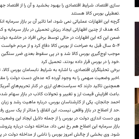
سازی اقتصاد، شرایط اقتصادی را بهبود بخشید و آن را از اقتصاد ج
تعطیلی بورس کالا هستند.
گرچه این اظهارات عملیاتی نمی شود، اما تاثیر آن بر بازار سرمایه 
که هدف از چنین اظهاراتی ایجاد ریزش تحمیلی در بازار سرمایه و کسب سودهای کلان از بازار سرمایه هم باشد.
ضمن این که این اظهارات در حالی توسط برخی افراد در حاشیه دول
۴-۵ سال قبل به صراحت از بورس کالا دفاع کرد و از مردم خواست تا
موجب اوج‌گیری بورس کالا شد و در پی سقوط بعدی ضرر سنگین و غیر
خود را در بورس قرار داده بودند، تحمیل کرد.
برخی تحلیلگران اقتصادی، با اشاره به شرایط نابسامان بورس کالا، تا
اخیر وضعیت مبهمی را به وجود آورده که عده‌ای دست دولت را مقصر اصلی می‌دانند.
همچنین تاکید دارند که سیاست‌های ارزی در کنار تحریم‌های آمریکا
باعث افزایش قیمت ارز و تغییر و تحولات کاذب در بازار سهام شده است.
احمد جانجان، یکی از کارشناسان بورس، درباره ماهیت رشد و زیان 
حد از اصلاح در بازار واقعی نیست، این اتفاق را متاثر از یک سری رفتار‌های غیرحرف‌ای و خلاف شفافیت و رانتی میداند.
وی دست اندازی دولت در بورس را از جمله دلایل ایجاد این وضعیت م
بازار سرمایه این اصلاح هم رخ نمی داد، مداخله دولت درباره پتر
شود. وی بخشی از چالش امروز بورس را ناشی از مداخله دولت در پترو