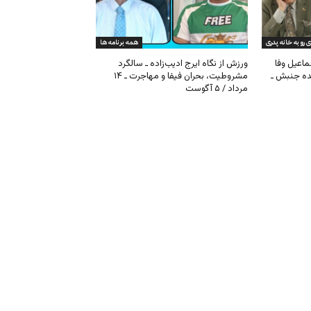
ی رو به خانه پدری
همه برنامه ها
ماعیل وفا
ورزش از نگاه ایرج ادیب‌زاده ـ سالگرد
نده جنبش ـ
مشروطیت، بحران فیفا و مهاجرت ـ ۱۴
مرداد / ۵ آگوست