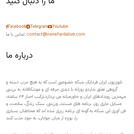
ما را دنبال کنید
Facebook
Telegram
Youtube
contact@iranefardalive.com
تماس با ما:
درباره ما
تلویزیون ایران فردایک شبکه خصوصی است که به هیچ حزب دسته و
گروهی تعلق نداردو روزانه با دیدی حرفه ای و موشکافانه به بررسی
مهمترین رویدادهای ایران و خاورمیانه می پردازد.ترکیب اخبار ۲۴ ساعته،
مسایل جاری روز، برنامه های مستند، ورزشی، سبک زندگی، سلامت، و
فن آوری این شبکه به گونه ای برنامه ریزی شده اند که مخاطبان بسیاری
را، بویژه از میان جوانان، به خود جذب کنند.