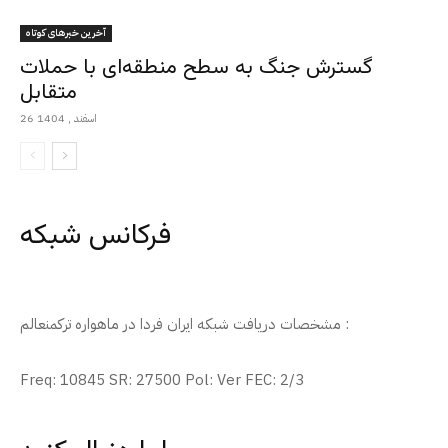
آخرین خبرهای کوتاه
گسترش جنگ به سطح منطقه‌ای با حملات
متقابل
26 اسفند , 1404
فرکانس شبکه
مشخصات دریافت شبکه ایران فردا در ماهواره ترکمنعالم :
Freq: 10845 SR: 27500 Pol: Ver FEC: 2/3