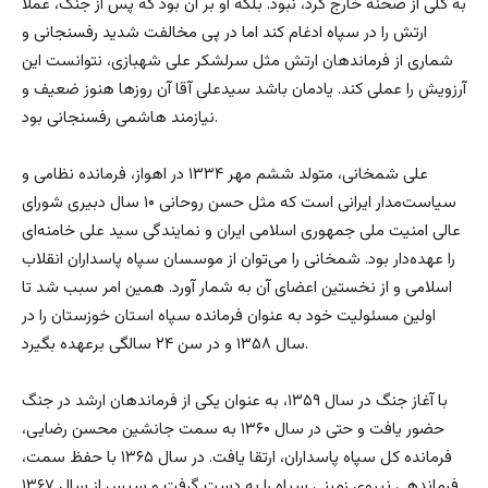
به کلی از صحنه خارج کرد، نبود. بلکه او بر آن بود که پس از جنگ، عملا
ارتش را در سپاه ادغام کند اما در پی مخالفت شدید رفسنجانی و
شماری از فرماندهان ارتش مثل سرلشکر علی شهبازی، نتوانست این
آرزویش را عملی کند. یادمان باشد سیدعلی آقا آن روزها هنوز ضعیف و
نیازمند هاشمی رفسنجانی بود.
علی شمخانی، متولد ششم مهر ۱۳۳۴ در اهواز، فرمانده نظامی و
سیاست‌مدار ایرانی است که مثل حسن روحانی ۱۰ سال دبیری شورای
عالی امنیت ملی جمهوری اسلامی ایران و نمایندگی سید علی خامنه‌ای
را عهده‌دار بود. شمخانی را می‌توان از موسسان سپاه پاسداران انقلاب
اسلامی و از نخستین اعضای آن به شمار آورد. همین امر سبب شد تا
اولین مسئولیت خود به عنوان فرمانده سپاه استان خوزستان را در
سال ۱۳۵۸ و در سن ۲۴ سالگی برعهده بگیرد.
با آغاز جنگ در سال ۱۳۵۹، به عنوان یکی از فرماندهان ارشد در جنگ
حضور یافت و حتی در سال ۱۳۶۰ به سمت جانشین محسن رضایی،
فرمانده کل سپاه پاسداران، ارتقا یافت. در سال ۱۳۶۵ با حفظ سمت،
فرماندهی نیروی زمینی سپاه را به دست گرفت و سپس از سال ۱۳۶۷