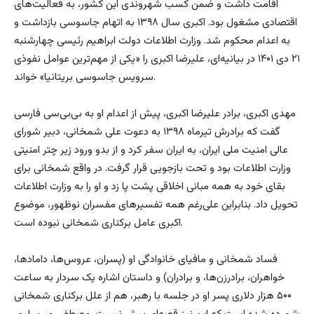
اقامت داشت و ضمن کسب شهروندی این کشور، به فعالیت‌های
اقتصادی مشغول بود. اکبری سال ۱۳۹۸ به اتهام جاسوسی بازداشت و
به اعدام محکوم شد. وزارت اطلاعات دولت ابراهیم رئیسی چهارشنبه
۲۱ دی ۱۴۰۱ در بیانیه‌ای، علیرضا اکبری را «یکی از مهم‌ترین عوامل نفوذی
سرویس جاسوسی بریتانیا» خواند.
مهدی اکبری، برادر علیرضا اکبری، پیش از اعدام او به بی‌بی‌سی فارسی
گفت که برادرش تیرماه ۱۳۹۸ به دعوت علی شمخانی، دبیر شورای
عالی امنیت ملی ایران، به ایران سفر کرد و از بدو ورود زیر چتر امنیتی
وزارت اطلاعات بود و تحت بازجویی قرار گرفت. در واقع شمخانی برای
بقای خود به همه مبانی اخلاقی پشت پا زد و او را به وزارت اطلاعات
تحویل داد. بنابراین علی‌رغم همه تفسیرهای مفسران نوظهور، موضوع
اکبری عامل برکناری شمخانی نبوده است.
فساد شمخانی و مافیای خانوادگی او (پسران، عروس‌ها، دامادها،
خواهران، برادرزن‌ها، و برادران) و داستان اشاره یک سردار به ساعت
۵۰۰ هزار دلاری پسر او در جلسه با رهبر، هم از علل برکناری شمخانی