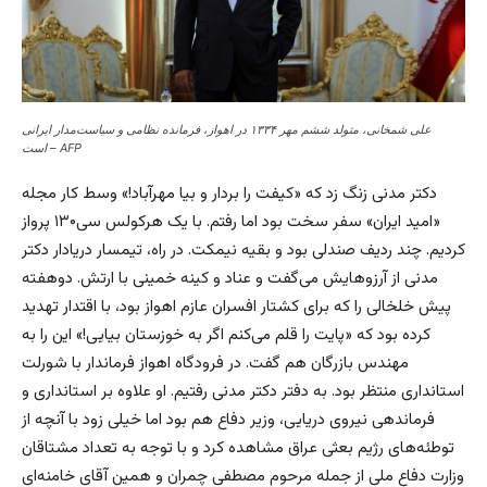
علی شمخانی، متولد ششم مهر ۱۳۳۴ در اهواز، فرمانده نظامی و سیاست‌مدار ایرانی
است – AFP
دکتر مدنی زنگ زد که «کیفت را بردار و بیا مهرآباد!» وسط کار مجله
«امید ایران» سفر سخت بود اما رفتم. با یک هرکولس سی۱۳۰ پرواز
کردیم. چند ردیف صندلی بود و بقیه نیمکت. در راه، تیمسار دریادار دکتر
مدنی از آرزوهایش می‌گفت و عناد و کینه خمینی با ارتش. دوهفته
پیش خلخالی را که برای کشتار افسران عازم اهواز بود، با اقتدار تهدید
کرده بود که «پایت را قلم می‌کنم اگر به خوزستان بیایی!» این را به
مهندس بازرگان هم گفت. در فرودگاه اهواز فرماندار با شورلت
استانداری منتظر بود. به دفتر دکتر مدنی رفتیم. او علاوه بر استانداری و
فرماندهی نیروی دریایی، وزیر دفاع هم بود اما خیلی زود با آنچه از
توطئه‌های رژیم بعثی عراق مشاهده کرد و با توجه به تعداد مشتاقان
وزارت دفاع ملی از جمله مرحوم مصطفی چمران و همین آقای خامنه‌ای