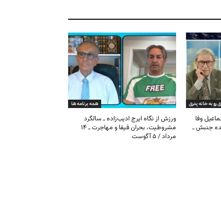
ی رو به خانه پدری
همه برنامه ها
ماعیل وفا
ورزش از نگاه ایرج ادیب‌زاده ـ سالگرد
نده جنبش ـ
مشروطیت، بحران فیفا و مهاجرت ـ ۱۴
مرداد / ۵ آگوست