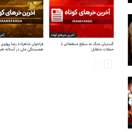
آخرین خبرهای کوتاه
آخری
گسترش جنگ به سطح منطقه‌ای با
فراخوان شاهزاده رضا پهلوی ب
حملات متقابل
همبستگی ملی در آستانه تغی