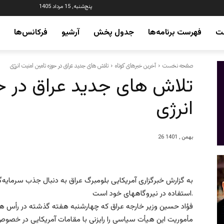
پنج‌شنبه, 15 مرداد 1405
ت
فهرست برنامه‌ها
جدول پخش
آرشیو
فرکانس‌ها
صفحه نخست
آخرین خبرهای کوتاه
تلاش های جدید عراق در حوزه تامین امنیت انرژی
تلاش های جدید عراق در ح
انرژی
26 بهمن , 1401
به گزارش خبرگزاری آمریکایی بلومبرگ عراق به دنبال جذب سرمایه‌گذ
استفاده در نیروگاههای خود است.
فؤاد حسین وزیر خارجه عراق که چهارشنبه هفته گذشته در رأس هیأ
مأموریت این هیأت سیاسی را رایزنی با مقامات آمریکایی در خصوص 