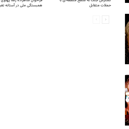
گسترش جنگ به سطح منطقه‌ای با
فراخوان شاهزاده رضا پهلوی ب
حملات متقابل
همبستگی ملی در آستانه تغی