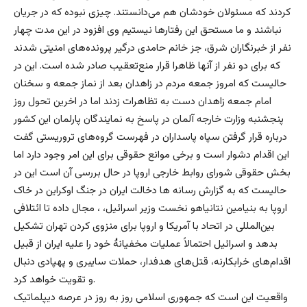
کردند که مسئولان خودشان هم می‌دانستند. چیزی نبوده که در جریان
نباشند و ما مستحق این رفتارها نیستیم وی افزود در این مدت چهار
نفر از خبرنگاران شرق، جز خانم حامدی درگیر پرونده‌های امنیتی شدند
که برای دو نفر از آنها ظاهرا قرار منع‌تعقیب صادر شده است. این در
حالیست که امروز جمعه مردم در زاهدان بعد از نماز جمعه و سخنان
امام جمعه زاهدان دست به تظاهرات زدند اما در اخرین تحول روز
پنجشنبه وزارت خارجه آلمان در پاسخ به نمایندگان پارلمان این کشور
درباره قرار گرفتن سپاه پاسداران در فهرست گروه‌های تروریستی گفت
این اقدام دشوار است و برخی موانع حقوقی برای این امر وجود دارد اما
بخش حقوقی شورای روابط خارجی اروپا در حال بررسی آن است این در
حالیست که به گزارش رسانه ها دخالت ایران در جنگ اوکراین در خاک
اروپا به بنیامین نتانیاهو نخست وزیر اسرائیل، ، مجال داده تا ائتلافی
بین‌المللی در اتحاد با آمریکا و اروپا برای منزوی کردن تهران تشکیل
بدهد و اسرائیل احتمالاً عملیات مخفیانۀ خود را علیه ایران از قبیل
اقدام‌های خرابکارنه، قتل‌های هدفدار، حملات سایبری و پهپادی دنبال
و تقویت خواهد کرد.
واقعیت این است که جمهوری اسلامی روز به روز در عرصه دیپلماتیک