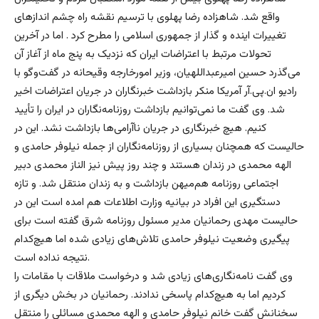
واقع شد. شاهزاده رضا پهلوی با ترسیم نقشه راه چشم اندازهای
تغییرات اینده و گذار از جمهوری اسلامی را مطرح کرد . اما در آخرین
تحولات مرتبط با اعتراضات ایران که نزدیک به پنج‌ ماه از آغاز آن
می‌گذرد حسین امیرعبداللهیان، وزیر امورخارجه وقیحانه در گفت‌وگو با
رادیو ان‌.پی.آر آمریکا منکر بازداشت خبرنگاران در جریان اعتراضات اخیر
شد. وی گفت ما نمی‌توانیم بازداشت روزنامه‌نگاران در ایران را تأیید
کنیم. هیچ خبرنگاری در جریان ناآرامی‌ها بازداشت نشد. این در
حالیست که همچنان بسیاری از روزنامه‌نگاران از جمله نیلوفر حامدی و
الهه محمدی در زندان هستند و چند روز پیش نیز الناز محمدی دبیر
اجتماعی روزنامه هم‌میهن بازداشت و به زندان منتقل شد. و تازه
دستگیری این افراد در بیانیه وزارت اطلاعات هم امده است این در
حالیست مهدی رحمانیان مدیر مسئول روزنامه شرق گفته است برای
پیگیری وضعیت نیلوفر حامدی تلاش‌های زیادی شده اما هیچ‌کدام
نتیجه نداده است.
وی گفت نامه‌نگاری‌های زیادی شد و درخواست ملاقات با مقامات را
کردیم اما به هیچ‌کدام پاسخی ندادند. رحمانیان در بخش دیگری از
سخنانش گفت خانم نیلوفر حامدی و الهه محمدی مسائلی را منتقل