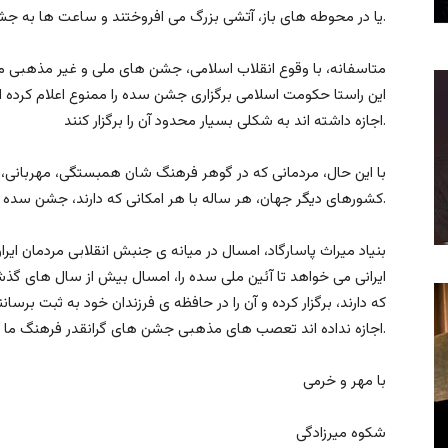
یا در محوطه های باز، آتشی بزرگ می افروختند و ساعت ها به جشن و پایکوبی می پرداختند.
متاسفانه، با وقوع انقلاب اسلامی، جشن های ملی و غیر مذهبی ما ی
اجازه داشته اند به شکلی بسیار محدود آن را برگزار کنند.
با این حال، مردمانی که در گوهر فرهنگ شان همبستگی، مهربانی، و
کشورهای دیگر جهان، هر ساله با هر امکانی که دارند، جشن سده را پاس می دارند.
بنیاد میراث پاسارگاد، امسال در میانه ی جنبش انقلابی مردمان ایر
ایرانی می خواهد تا آئين ملی سده را، امسال بیش از سال های گذشت
که دارند، برگزار کرده و آن را در حافظه ی فرزندان خود به ثبت برس
اجازه نداده اند تعصب های مذهبی جشن های گرانقدر فرهنگ ما را از حافظه ی ملی ما پاک کند.
با مهر و خرمی
شکوه میرزادگی