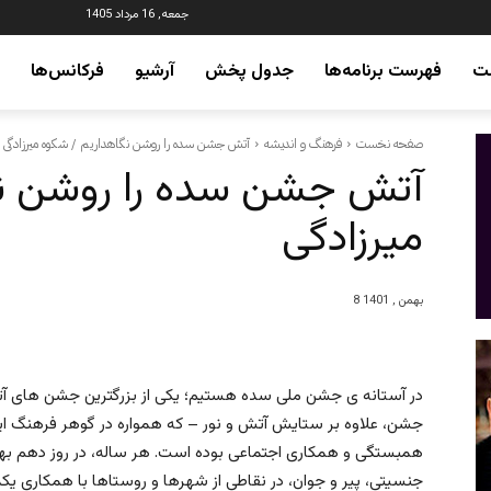
جمعه, 16 مرداد 1405
ت
فهرست برنامه‌ها
جدول پخش
آرشیو
فرکانس‌ها
صفحه نخست
فرهنگ و اندیشه
آتش جشن سده را روشن نگاهداریم / شکوه میرزادگی
آتش جشن سده را روشن نگ
میرزادگی
8 بهمن , 1401
در آستانه ی جشن ملی سده هستیم؛ یکی از بزرگترین جشن های آتش که 
جشن، علاوه بر ستایش آتش و نور – که همواره در گوهر فرهنگ ایر
همبستگی و همکاری اجتماعی بوده است. هر ساله، در روز دهم بهمن
جنسیتی، پیر و جوان، در نقاطی از شهرها و روستاها با همکاری ی