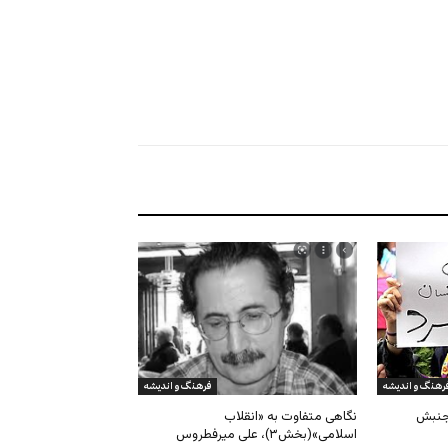
رهنگ و اندیشه
فرهنگ و اندیشه
 جنبش
نگاهی متفاوت به «انقلاب
اسلامی»(بخش۳)، علی میرفطروس