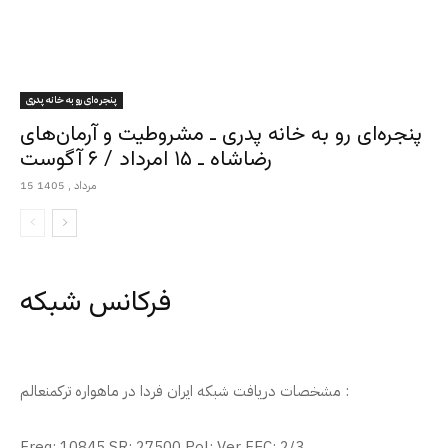
پنجره‌ای رو به خانه پدری
پنجره‌ای رو به خانه پدری ـ مشروطیت و آرمان‌های
رضاشاه ـ ۱۵ امرداد / ۶ آگوست
15 مرداد , 1405
فرکانس شبکه
مشخصات دریافت شبکه ایران فردا در ماهواره ترکمنعالم :
Freq: 10845 SR: 27500 Pol: Ver FEC: 2/3