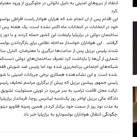
انتقاد از نیروهای امنیتی به دلیل ناتوانی در جلوگیری از ورود معترض
کرد.
این اقدام پس از ان انجام شد که هزاران هوادار راست افراطی بو
خود در انتخابات در انتخابات ماه اکتبر نشده است، یک هفته پس 
ساختمان دولتی در برازیلیا پایتخت این کشور حمله کردند و با دور ز
گرفتند. . این هواداران خواستار مداخله نظامی برای بازگرداندن بولس
شدند.پلیس برزیل پس از ساعت‌ها درگیری با معترضان، کنترل ساخ
شماری از آن‌ها را بازداشت کرد تصرف ساختمان‌های دولتی دست‌کم
شبکه‌های اجتماعی برنامه‌ریزی شده بود اما پلیس ضد شورش ف
شده است. و این نشاندهنده همکاری برخی جریانات امنیتی با شورشیان بوده است.
رئیس جمهور پیشین برزیل که پیش از برگزاری مراسم تحلیف رئیس جم
ایالت محل اقامت ترامپ به‌ سر می‌برد در تویتی مسئولیت تشویق آشوبگران را رد کرد.
دادگاه عالی برزیل اواخر روز یک‌شنبه ایبانیس روچا، فرماندار برازیلی
به مدت نود روز از سمت خود برکنار کرد.در همین زمینه فلاویو دینو،
چگونگی انتقال هواداران بولسونارو به برازیلیا خبر داد.