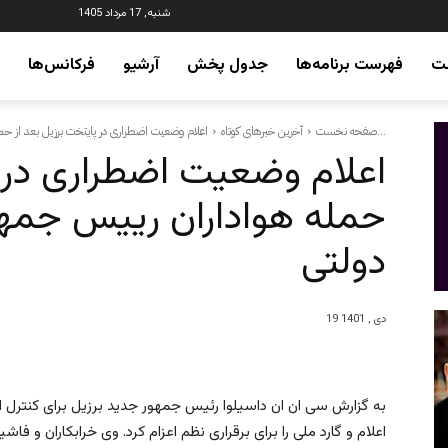
شنبه, 17 مرداد 1405
ت
فهرست برنامه‌ها
جدول پخش
آرشیو
فرکانس‌ها
اعلام وضعیت اضطراری در پایتخت برزیل بعد از حمله هواداران رییس جمهور...
صفحه نخست
آخرین خبرهای کوتاه
اعلام وضعیت اضطراری در پ
حمله هواداران رییس جمهو
دولتی
19 دی , 1401
به گزارش سی ان ان داسیلوا رئیس جمهور جدید برزیل برای کنترل ا
اعلام و گارد ملی را برای برقراری نظم اعزام کرد. وی خرابکاران و فا