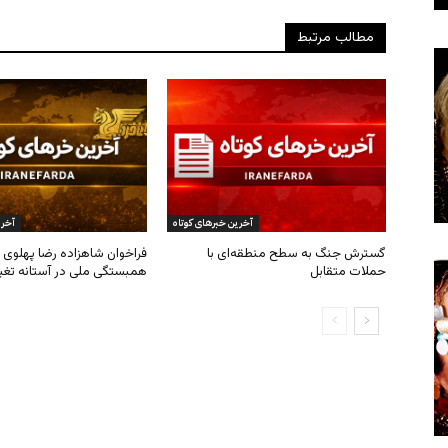
مطالب مرتبط
آخرین خبرهای کوتاه
آخری
گسترش جنگ به سطح منطقه‌ای با
فراخوان شاهزاده رضا پهلوی ب
حملات متقابل
همبستگی ملی در آستانه تغی