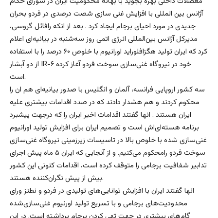
معضلات داخلی بهره بجوید با بهانه محکومیت ایران در شورای حکام
آژانس بین المللی با افزایش غنی سازی شصت درصدی در فردو بحران
جدیدی در مورد احیای برجام ایجاد کرد . بعد از انکه رافائل گروسی،
مدیرکل آژانس بین‌المللی انرژی اتمی روز سه‌شنبه در بیانیه‌ای اعلام
کرد که ایران تولید هگزافلوراید اورانیوم با خلوص ۶۰ درصد را با استفاده
از دو آبشار IR-۶ خود در نیروگاه غنی‌سازی سوخت فردو آغاز کرده
است.
سه کشور اروپایی فرانسه، آلمان و انگلیس با صدور بیانیه‌ای هم ان را
محکوم کردند و هم هشدار دادند که در صدد اقدامات بیشتری علیه
ایران هستند . انها گفتند اقدامات اخیر ایران را که درجهت پیشبرد
برنامه هسته‌ای‌اش است و تصمیم ایران برای افزایش تولید اورانیوم
غنی‌سازی شده با خلوص بالا در تاسیسات زیرزمینی نیروگاه غنی‌سازی
سوخت فردو رامحکوم می‌کنیم. و از آنجایی که ایران ۵ ماه پیش اجرای
تدابیر شفافیت‌ برجامی را متوقف کرده است، اقدامات کنونی این کشور
بیش از پیش نگران‌کننده هستند.
انها گفتند ایران با افزایش توانایی‌های تولیدی در فردو و نطنز ورای
محدودیت‌های برجامی و با تسریع تولید اورنیوم غنی‌سازی‌شده
گام‌های بیشتری در جهت تهی کردن برجام برداشته است. در این