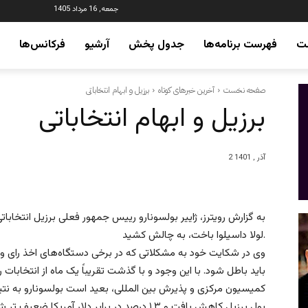
جمعه, 16 مرداد 1405
ت
فهرست برنامه‌ها
جدول پخش
آرشیو
فرکانس‌ها
صفحه نخست
آخرین خبرهای کوتاه
برزیل و ابهام انتخاباتی
برزیل و ابهام انتخاباتی
2 آذر , 1401
به گزارش رویترز، ژاییر بولسونارو رییس جمهور فعلی برزیل انتخابات
لولا داسیلوا باخت، به چالش کشید.
وی در شکایت خود به مشکلاتی که در برخی دستگاه‌های اخذ رای وجو
باید باطل شود. با این وجود و با گذشت تقریباً یک ماه از انتخابات
کمیسیون مرکزی و پذیرش بین المللی، بعید است بولسونارو به نتیج
پول برزیل کاهش یافت و ۱.۳ درصد در برابر دلار آمر